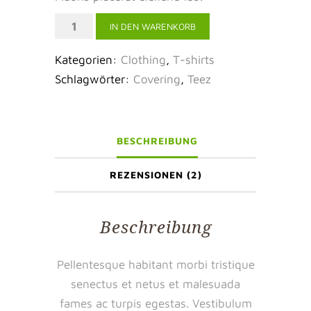
Hand
IN DEN WARENKORB
digging
Kategorien:
Clothing
,
T-shirts
Trowel
Schlagwörter:
Covering
,
Teez
Menge
BESCHREIBUNG
REZENSIONEN (2)
Beschreibung
Pellentesque habitant morbi tristique
senectus et netus et malesuada
fames ac turpis egestas. Vestibulum