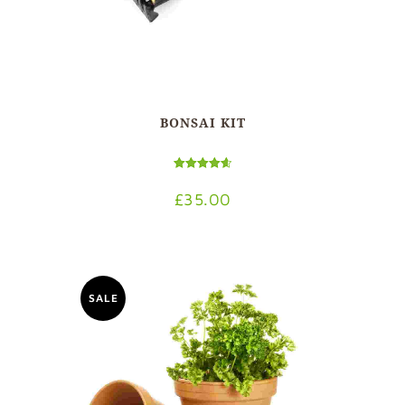
BONSAI KIT
Bewertet mit
4.67
£
35.00
von 5
SALE