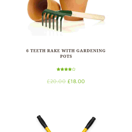
6 TEETH RAKE WITH GARDENING
POTS
Bewertet
mit
Ursprünglicher
Aktueller
£
20.00
£
18.00
4.00
von 5
Preis
Preis
war:
ist:
£20.00
£18.00.