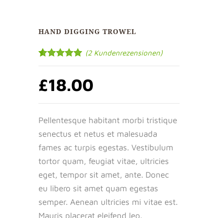
HAND DIGGING TROWEL
(
2
Kundenrezensionen)
Bewertet mit
2
5.00
von 5,
£
18.00
basierend
auf
Kundenbewertungen
Pellentesque habitant morbi tristique
senectus et netus et malesuada
fames ac turpis egestas. Vestibulum
tortor quam, feugiat vitae, ultricies
eget, tempor sit amet, ante. Donec
eu libero sit amet quam egestas
semper. Aenean ultricies mi vitae est.
Mauris placerat eleifend leo.