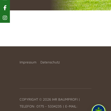
Impressum
Datenschutz
COPYRIGHT © 2026 IHR BAUMPROFI |
TELEFON: 0175 - 5334235 | E-MAIL: