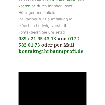
kostenlos
durch Inhaber Josef
Höllinger persönlich.
Ihr Partner für Baumfällung in
München Ludwigsvorstadt,
kontaktieren Sie uns jetzt!
089 / 21 55 43 13
und
0172 –
582 01 73
oder per Mail
kontakt@ihrbaumprofi.de