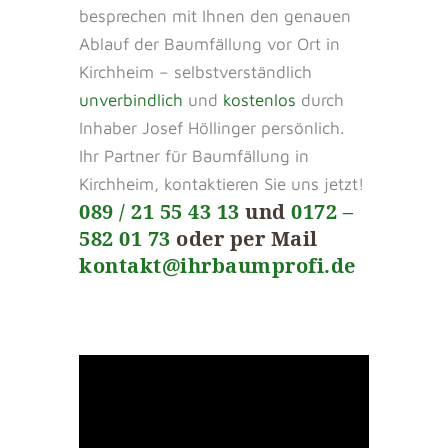
besprechen mit Ihnen den genauen
Ablauf der Baumfällung vor Ort in
Kirchheim – selbstverständlich
unverbindlich
und
kostenlos
durch
Inhaber Josef Höllinger persönlich.
Ihr Partner für Baumfällung in
Kirchheim, kontaktieren Sie uns jetzt!
089 / 21 55 43 13
und
0172 –
582 01 73
oder per Mail
kontakt@ihrbaumprofi.de