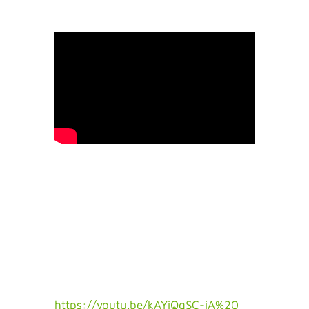
https://youtu.be/kAYiQqSC-iA%20