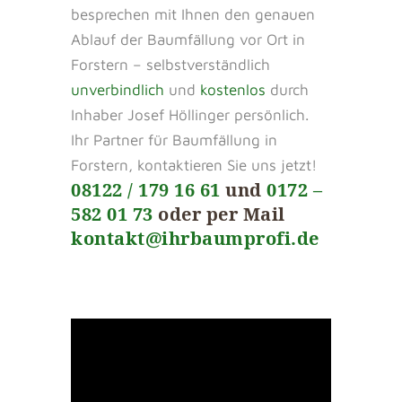
besprechen mit Ihnen den genauen
Ablauf der Baumfällung vor Ort in
Forstern – selbstverständlich
unverbindlich
und
kostenlos
durch
Inhaber Josef Höllinger persönlich.
Ihr Partner für Baumfällung in
Forstern, kontaktieren Sie uns jetzt!
08122 / 179 16 61
und
0172 –
582 01 73
oder per Mail
kontakt@ihrbaumprofi.de