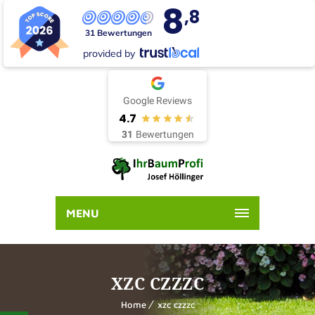
8
,8
31 Bewertungen
provided by
Google Reviews
4.7
31
Bewertungen
MENU
XZC CZZZC
Home
xzc czzzc